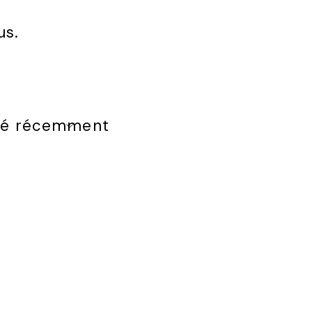
us.
té récemment