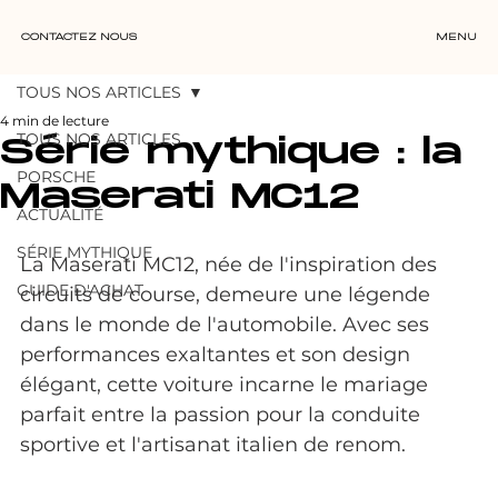
CONTACTEZ NOUS
MENU
TOUS NOS ARTICLES
4 min de lecture
TOUS NOS ARTICLES
Série mythique : la
PORSCHE
Maserati MC12
ACTUALITÉ
SÉRIE MYTHIQUE
La Maserati MC12, née de l'inspiration des 
GUIDE D'ACHAT
circuits de course, demeure une légende 
dans le monde de l'automobile. Avec ses 
performances exaltantes et son design 
élégant, cette voiture incarne le mariage 
parfait entre la passion pour la conduite 
sportive et l'artisanat italien de renom.