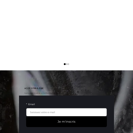
ACCÈS PRIVILÉGIÉ
Soyez les premiers informés de nos nouvelles arrivées et nos dernières nouveautés.
*
Email
Je m'inscris
Série mythique : la BMW