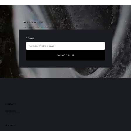
ACCÈS PRIVILÉGIÉ
Soyez les premiers informés de nos nouvelles arrivées et nos dernières nouveautés.
*
Email
Je m'inscris
Série mythique : l'Aston
Martin DB5
CONTACT
+33 (0) 7 68 45 69 92
+33 (0) 6 71 07 63 29
contact@mj-carscollection.fr
HORAIRES