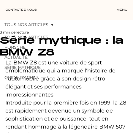
CONTACTEZ NOUS
MENU
TOUS NOS ARTICLES
3 min de lecture
TOUS NOS ARTICLES
Série mythique : la
PORSCHE
BMW Z8
ACTUALITÉ
La BMW Z8 est une voiture de sport 
SÉRIE MYTHIQUE
emblématique qui a marqué l'histoire de 
GUIDE D'ACHAT
l'automobile grâce à son design rétro 
élégant et ses performances 
impressionnantes. 
Introduite pour la première fois en 1999, la Z8 
est rapidement devenue un symbole de 
sophistication et de puissance, tout en 
rendant hommage à la légendaire BMW 507 