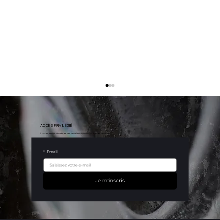
ACCÈS PRIVILÉGIÉ
Soyez les premiers informés de nos nouvelles arrivées et nos dernières nouveautés.
*
Email
Je m'inscris
Série mythique : la
Maserati MC12