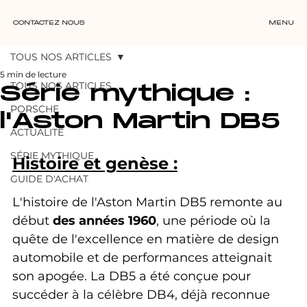
CONTACTEZ NOUS
MENU
TOUS NOS ARTICLES
5 min de lecture
TOUS NOS ARTICLES
Série mythique :
PORSCHE
l'Aston Martin DB5
ACTUALITÉ
SÉRIE MYTHIQUE
Histoire et genèse :
GUIDE D'ACHAT
L'histoire de l'Aston Martin DB5 remonte au 
début 
des années 1960
, une période où la 
quête de l'excellence en matière de design 
automobile et de performances atteignait 
son apogée. La DB5 a été conçue pour 
succéder à la célèbre DB4, déjà reconnue 