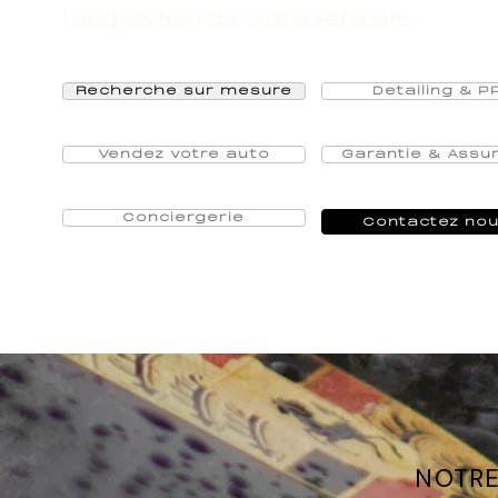
l’acquisition de votre véhicule.
Recherche sur mesure
Detailing & P
Vendez votre auto
Garantie & Assu
Conciergerie
Contactez no
NOTRE