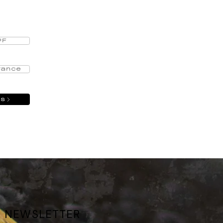
PF
rance
us
 NEWSLETTER