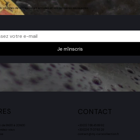
rs informés de nos nouvelles arrivées et nos dernières nouveautés.
Je m'inscris
RES
CONTACT
di de 9h00 à 20h00
+33 (0) 7 68 45 69 92
endez-vous
+33 (0) 6 71 07 63 29
oie
contact@mj-carscollection.fr