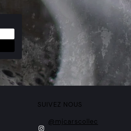
SUIVEZ NOUS
@mjcarscollec