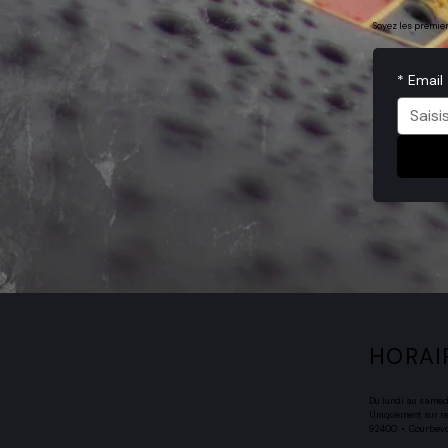
Soyez les premie
*
Email
HORAI
Du lundi au same
Uniquement sur r
92400 • Courbev