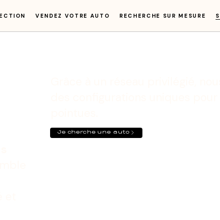
ECTION
VENDEZ VOTRE AUTO
RECHERCHE SUR MESURE
S
Grâce à un réseau privilégié, no
des configurations uniques pour
pointues.
Je cherche une auto
ns
emble
 et