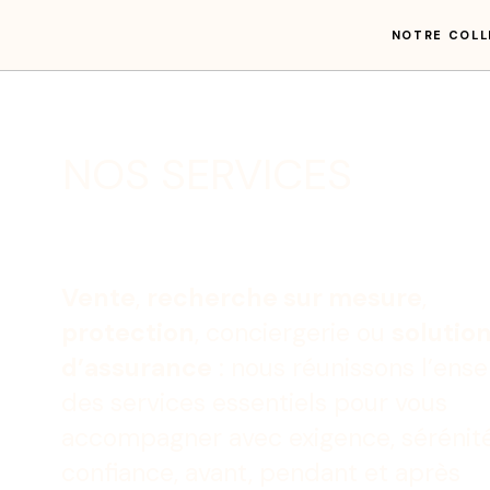
NOTRE COLL
NOS SERVICES
Vente
,
recherche sur mesure
,
protection
, conciergerie ou
solutio
d’assurance
: nous réunissons l’ens
des services essentiels pour vous
accompagner avec exigence, sérénité
confiance, avant, pendant et après