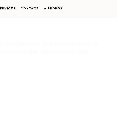
ERVICES
CONTACT
À PROPOS
us sourçons des automobiles rares et
 répondre aux exigences les plus