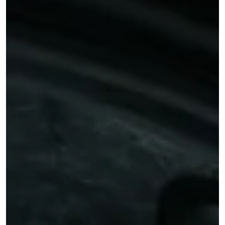
La Porsche 996 Carrera 3.4 est une sportive d'exception,
mais dénicher un exemplaire sain requiert une vigilance
accrue. Moteur M96 et son fameux roulement IMS, sellerie
fragile, radiateurs avant sujets à l'oxydation, synchroniseurs
de boîte capricieux... Les pièges sont réels. Pourtant, celui
qui prend le temps de bien choisir sera récompensé par un
911 moderne, performante et accessible. Notre guide d'acha
complet vous accompagne pas à pas.