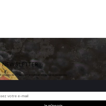
 NEWSLETTER
rs informés de nos nouvelles arrivées et nos dernières nouveautés.
Je m'inscris