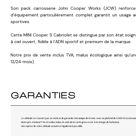
Son pack carrosserie John Cooper Works (JCW) renforce
d’équipement particulièrement complet garantit un usage a
sportives.
Cette MINI Cooper S Cabriolet se distingue par son état soigné
à ciel ouvert, fidèle à l’ADN sportif et premium de la marque.
Notre prix de vente inclus TVA, malus écologique ainsi qu'u
12/24 mois).
GARANTIES
Le véhicule est couvert par un contrat de garantie mécanique de 6 mois avec un plafond de 5 000 € (extension
Notre prix s'entend TVA et malus inclus, le coût de la carte grise reste à la charge de l'acheteur.
Une reprise de votre véhicule actuel est également possible.